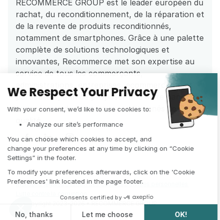
RECOMMERCE GROUP est le leader européen du 
rachat, du reconditionnement, de la réparation et 
de la revente de produits reconditionnés, 
notamment de smartphones. Grâce à une palette 
complète de solutions technologiques et 
innovantes, Recommerce met son expertise au 
service de tous les commerçants, 
administrations, entreprises, ecommercants et 
particuliers, afin de proposer une offre pan-
européenne de produits reconditionnés de 
qualité.
Mentions légales
Gestion des cookies
Données personnelles
Lutte contre la corruption
© Copyright 2023-2026 • RECOMMERCE GROUP