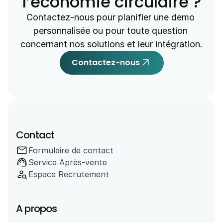
l’économie circulaire ?
Contactez-nous pour planifier une demo 
personnalisée ou pour toute question 
concernant nos solutions et leur intégration.
arrow_outward
Contactez-nous
Contact
mail
Formulaire de contact
support_agent
Service Après-vente 
person_search
Espace Recrutement
A propos