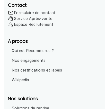
Contact
mail
Formulaire de contact
support_agent
Service Après-vente 
person_search
Espace Recrutement
A propos
Qui est Recommerce ?
Nos engagements
Nos certifications et labels
Wikipedia
Nos solutions
Solutions de reprise