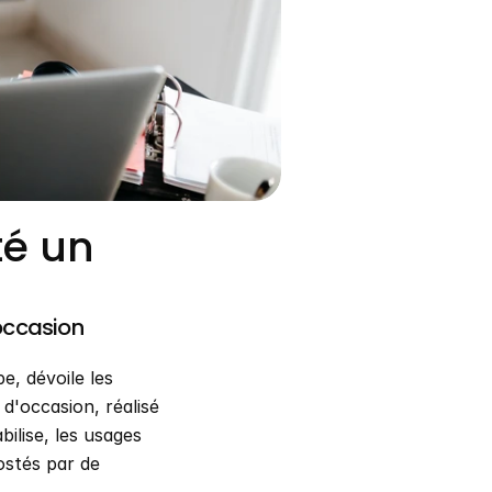
té un
n
occasion
 dévoile les 
'occasion, réalisé 
lise, les usages 
stés par de 