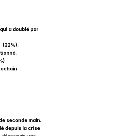
ui a doublé par 
  (22%).
tionné.
1%)
ochain 
1 Français sur 2 a déjà acheté un smartphone de seconde main. 
é depuis la crise 