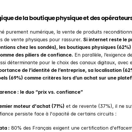
gique de la boutique physique et des opérateur
hé purement numérique, la vente de produits reconditionné
ts de vente physiques pour rassurer. 
Si internet reste le p
ntions chez les sondés), les boutiques physiques (62%) 
omme des piliers de confiance.
 En parallèle, l’exigence de
ssi déterminante pour le choix des canaux digitaux, avec 
portance de l’identité de l’entreprise, sa localisation (62
abels (69%) comme critères lors d’un achat sur une plate
arence : le duo “prix vs. confiance” 
premier moteur d'achat (71%)
 et de revente (37%), il ne suff
ance persiste face à l'opacité de certains circuits :
ata :
 80% des Français exigent une certification d'efface