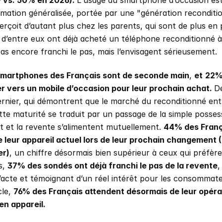
 vs. 50% en 2026). 
L'usage du smartphone d’occasion est
ation généralisée, portée par une "génération reconditio
çoit d’autant plus chez les parents, qui sont de plus en pl
d’entre eux ont déjà acheté un téléphone reconditionné à 
as encore franchi le pas, mais l’envisagent sérieusement.
smartphones des Français sont de seconde main
, 
et
22% 
er vers un mobile d’occasion pour leur prochain achat. 
De
dernier, qui démontrent que le marché du reconditionné ent
tte maturité se traduit par un passage de la simple possess
hat et la revente s’alimentent mutuellement. 
44% des França
leur appareil actuel lors de leur prochain changement (+
er)
, un chiffre désormais bien supérieur à ceux qui préfère
s, 
37% des sondés ont déjà franchi le pas de la revente
,
 l’acte et témoignant d’un réel intérêt pour les consommate
le, 
76% des Français attendent désormais de leur opérat
en appareil. 