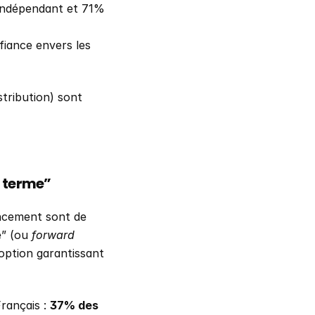
indépendant et 71% 
iance envers les 
tribution) sont 
à terme”
ncement sont de 
” (ou 
forward 
option garantissant 
ançais : 
37% des 