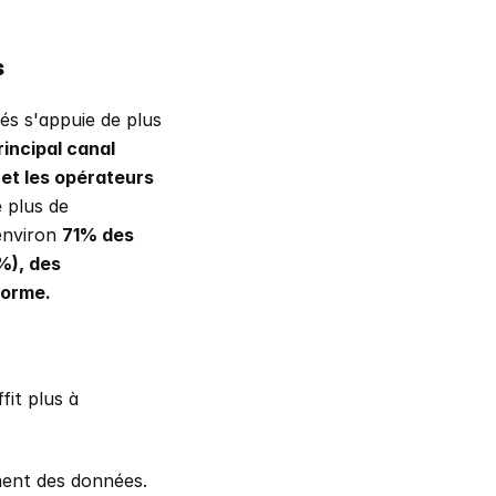
s
s s'appuie de plus 
rincipal canal 
et les opérateurs 
 plus de 
environ 
71% des 
%), des 
forme.
it plus à 
ment des données.