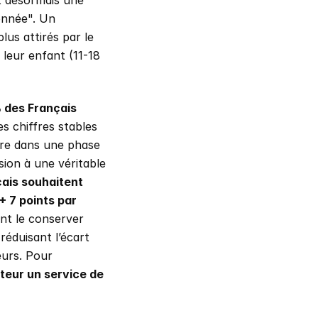
 désormais une 
nnée". Un 
us attirés par le 
leur enfant (11-18 
des Français 
s chiffres stables 
re dans une phase 
ion à une véritable 
is souhaitent 
 7 points par 
nt le conserver 
 réduisant l’écart 
urs. Pour 
eur un service de 