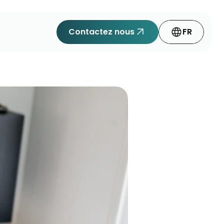
arrow_outward
language
Contactez nous
FR