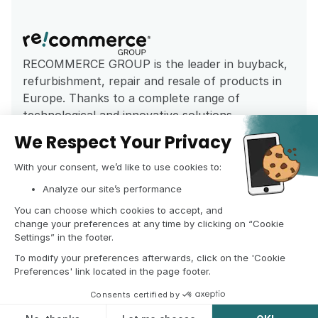
RECOMMERCE GROUP is the leader in buyback, 
refurbishment, repair and resale of products in 
Europe. Thanks to a complete range of 
technological and innovative solutions, 
Recommerce puts its expertise in the service of 
all retailers, businesses, ecommerce and 
individuals, in order to create a pan-European 
offer of quality refurbished products.
Legal notices
Cookies settings
Personal data
Fight against corruption
© Copyright 2023-2026 • RECOMMERCE GROUP