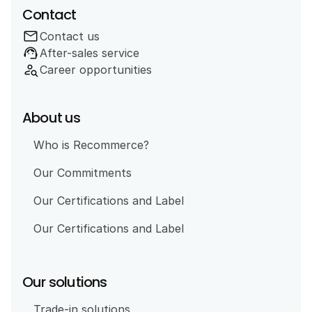
Contact
mail
Contact us
support_agent
After-sales service
person_search
Career opportunities
About us
Who is Recommerce?
Our Commitments
Our Certifications and Label
Our Certifications and Label
Our solutions
Trade-in solutions 