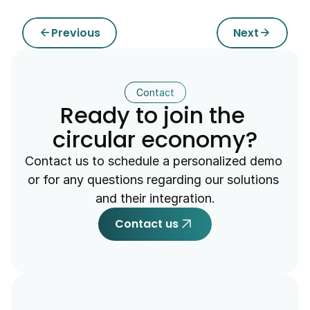
Previous
Next
arrow_back
arrow_forward
Contact
Ready to join the 
circular economy?
Contact us to schedule a personalized demo 
or for any questions regarding our solutions 
and their integration.
arrow_outward
Contact us