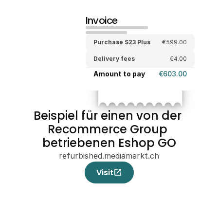
Invoice
Purchase S23 Plus
€599.00
Delivery fees
€4.00
Amount to pay
€603.00
Beispiel für einen von der 
Recommerce Group 
betriebenen Eshop GO
refurbished.mediamarkt.ch
Visit
open_in_new