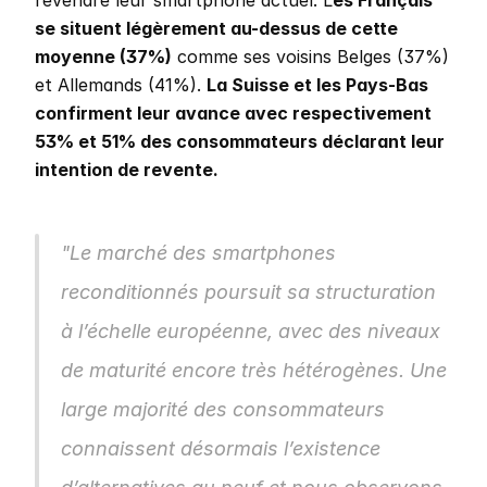
revendre leur smartphone actuel. L
es Français 
se situent légèrement au-dessus de cette 
moyenne (37%)
 comme ses voisins Belges (37%) 
et Allemands (41%). 
La Suisse et les Pays-Bas 
confirment leur avance avec respectivement 
53% et 51% des consommateurs déclarant leur 
intention de revente.
"Le marché des smartphones 
reconditionnés poursuit sa structuration 
à l’échelle européenne, avec des niveaux 
de maturité encore très hétérogènes. Une 
large majorité des consommateurs 
connaissent désormais l’existence 