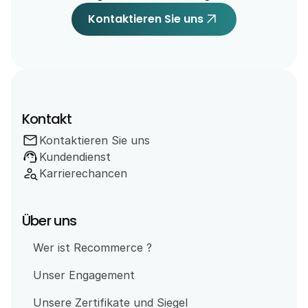
arrow_outward
Kontaktieren Sie uns
Kontakt
mail
Kontaktieren Sie uns
support_agent
Kundendienst
person_search
Karrierechancen
Über uns
Wer ist Recommerce ?
Unser Engagement 
Unsere Zertifikate und Siegel